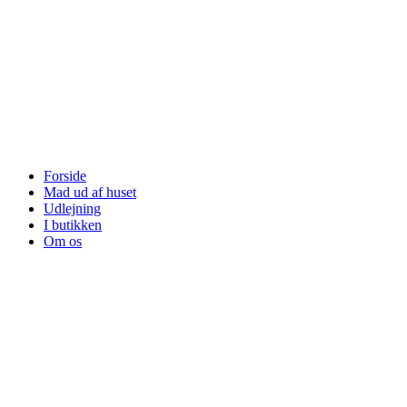
Forside
Mad ud af huset
Udlejning
I butikken
Om os